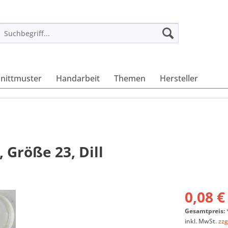
nittmuster
Handarbeit
Themen
Hersteller
 Größe 23, Dill
0,08 €
Gesamtpreis:
inkl. MwSt.
zzg