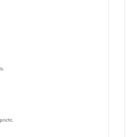
s.
pricht.