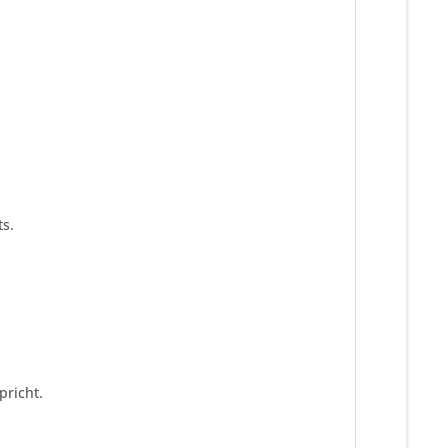
s.
pricht.