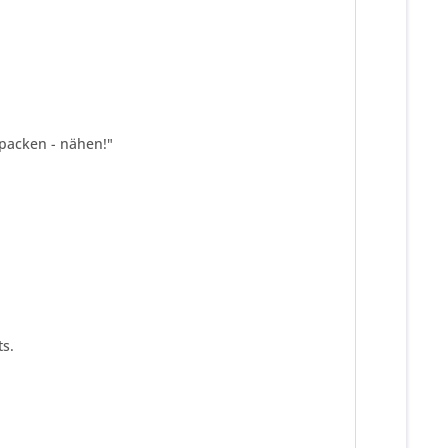
spacken - nähen!"
s.