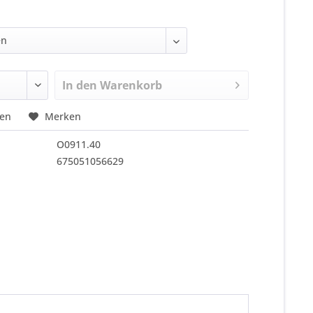
In den
Warenkorb
hen
Merken
O0911.40
675051056629