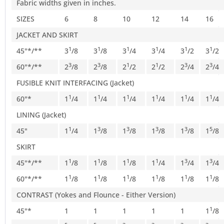
Fabric widths given in inches.
SIZES
6
8
10
12
14
16
JACKET AND SKIRT
1
1
1
1
1
1
45"*/**
3
/8
3
/8
3
/4
3
/4
3
/2
3
/2
3
3
1
1
3
3
60"*/**
2
/8
2
/8
2
/2
2
/2
2
/4
2
/4
FUSIBLE KNIT INTERFACING (Jacket)
1
1
1
1
1
1
60"*
1
/4
1
/4
1
/4
1
/4
1
/4
1
/4
LINING (Jacket)
1
3
3
3
3
5
45"
1
/4
1
/8
1
/8
1
/8
1
/8
1
/8
SKIRT
1
1
1
1
3
3
45"*/**
1
/8
1
/8
1
/8
1
/4
1
/4
1
/4
1
1
1
1
1
1
60"*/**
1
/8
1
/8
1
/8
1
/8
1
/8
1
/8
CONTRAST (Yokes and Flounce - Either Version)
1
45"*
1
1
1
1
1
1
/8