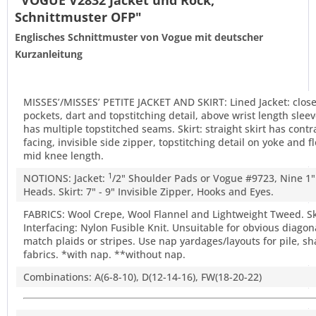
"VOGUE V2832 Jacket und Rock,
Schnittmuster OFP"
Englisches Schnittmuster von Vogue mit deutscher
Kurzanleitung
MISSES’/MISSES’ PETITE JACKET AND SKIRT: Lined Jacket: close-
pockets, dart and topstitching detail, above wrist length slee
has multiple topstitched seams. Skirt: straight skirt has cont
facing, invisible side zipper, topstitching detail on yoke and 
mid knee length.
1
NOTIONS: Jacket:
/2" Shoulder Pads or Vogue #9723, Nine 1
Heads. Skirt: 7" - 9" Invisible Zipper, Hooks and Eyes.
FABRICS: Wool Crepe, Wool Flannel and Lightweight Tweed. Ski
Interfacing: Nylon Fusible Knit. Unsuitable for obvious diagona
match plaids or stripes. Use nap yardages/layouts for pile, 
fabrics. *with nap. **without nap.
Combinations: A(6-8-10), D(12-14-16), FW(18-20-22)