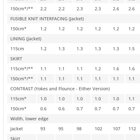
150cm*/**
2.2
2.2
2.3
2.3
2.6
2.6
FUSIBLE KNIT INTERFACING (Jacket)
150cm*
1.2
1.2
1.2
1.2
1.2
1.2
LINING (Jacket)
115cm
1.2
1.3
1.3
1.3
1.3
1.5
SKIRT
115cm*/**
1.1
1.1
1.1
1.2
1.6
1.6
150cm*/**
1.1
1.1
1.1
1.1
1.1
1.1
CONTRAST (Yokes and Flounce - Either Version)
115cm*
1.0
1.0
1.0
1.0
1.0
1.1
150cm*
0.6
0.6
0.7
0.7
0.7
0.7
Width, lower edge
Jacket
93
95
98
102
107
112
Skirt