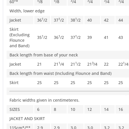
5
5
3
3
3
3
60"*
/8
/8
/4
/4
/4
/4
Width, lower edge
1
1
1
Jacket
36
/2
37
/2
38
/2
40
42
44
Skirt
(Excluding
1
1
1
35
/2
36
/2
37
/2
39
41
43
Flounce
and Band)
Back length from base of your neck
1
1
3
1
Jacket
21
21
/4
21
/2
21
/4
22
22
/4
Back length from waist (Including Flounce and Band)
Skirt
25
25
25
25
25
25
Fabric widths given in centimeteres.
SIZES
6
8
10
12
14
16
JACKET AND SKIRT
115cm*/**
2.9
2.9
3.0
3.0
3.2
3.2