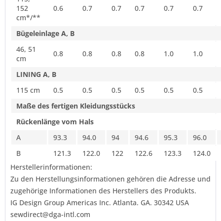
152
0.6
0.7
0.7
0.7
0.7
0.7
cm*/**
Bügeleinlage A, B
46, 51
0.8
0.8
0.8
0.8
1.0
1.0
cm
LINING A, B
115 cm
0.5
0.5
0.5
0.5
0.5
0.5
Maße des fertigen Kleidungsstücks
Rückenlänge vom Hals
A
93.3
94.0
94
94.6
95.3
96.0
B
121.3
122.0
122
122.6
123.3
124.0
Herstellerinformationen:
Zu den Herstellungsinformationen gehören die Adresse und
zugehörige Informationen des Herstellers des Produkts.
IG Design Group Americas Inc. Atlanta. GA. 30342 USA
sewdirect@dga-intl.com