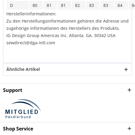
D
80
81
81
82
83
83
84
8
Herstellerinformationen:
Zu den Herstellungsinformationen gehören die Adresse und
zugehörige Informationen des Herstellers des Produkts.
IG Design Group Americas Inc. Atlanta. GA. 30342 USA
sewdirect@dga-intl.com
Ähnliche Artikel
Support
Shop Service