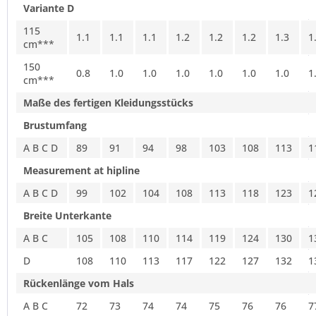
Variante D
115
1.1
1.1
1.1
1.2
1.2
1.2
1.3
1
cm***
150
0.8
1.0
1.0
1.0
1.0
1.0
1.0
1
cm***
Maße des fertigen Kleidungsstücks
Brustumfang
A B C D
89
91
94
98
103
108
113
1
Measurement at hipline
A B C D
99
102
104
108
113
118
123
1
Breite Unterkante
A B C
105
108
110
114
119
124
130
1
D
108
110
113
117
122
127
132
1
Rückenlänge vom Hals
A B C
72
73
74
74
75
76
76
7