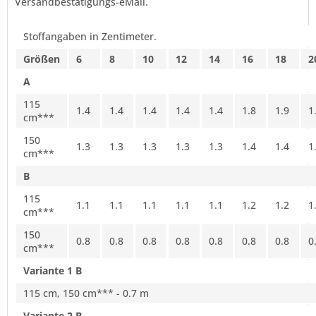
Versandbestätigungs-eMail.
Stoffangaben in Zentimeter.
Größen
6
8
10
12
14
16
18
2
A
115
1.4
1.4
1.4
1.4
1.4
1.8
1.9
1
cm***
150
1.3
1.3
1.3
1.3
1.3
1.4
1.4
1
cm***
B
115
1.1
1.1
1.1
1.1
1.1
1.2
1.2
1
cm***
150
0.8
0.8
0.8
0.8
0.8
0.8
0.8
0
cm***
Variante 1 B
115 cm, 150 cm*** - 0.7 m
Variante 2 B