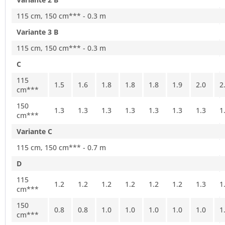
115 cm, 150 cm*** - 0.3 m
Variante 3 B
115 cm, 150 cm*** - 0.3 m
C
115
1.5
1.6
1.8
1.8
1.8
1.9
2.0
2
cm***
150
1.3
1.3
1.3
1.3
1.3
1.3
1.3
1
cm***
Variante C
115 cm, 150 cm*** - 0.7 m
D
115
1.2
1.2
1.2
1.2
1.2
1.2
1.3
1
cm***
150
0.8
0.8
1.0
1.0
1.0
1.0
1.0
1
cm***