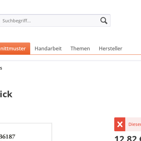
nittmuster
Handarbeit
Themen
Hersteller
ps
ick
Dieser
12,82 