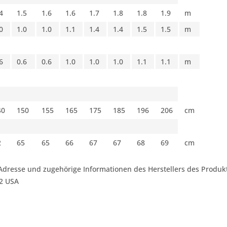
4
1.5
1.6
1.6
1.7
1.8
1.8
1.9
m
0
1.0
1.0
1.1
1.4
1.4
1.5
1.5
m
6
0.6
0.6
1.0
1.0
1.0
1.1
1.1
m
40
150
155
165
175
185
196
206
cm
2
65
65
66
67
67
68
69
cm
Adresse und zugehörige Informationen des Herstellers des Produkt
42 USA