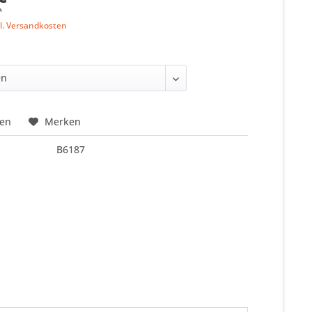
*
l. Versandkosten
hen
Merken
B6187