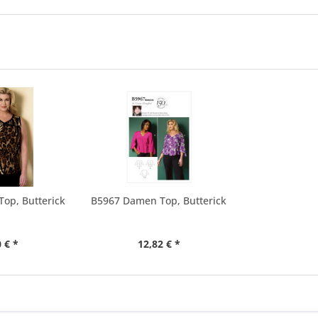
op, Butterick
B5967 Damen Top, Butterick
 € *
12,82 € *