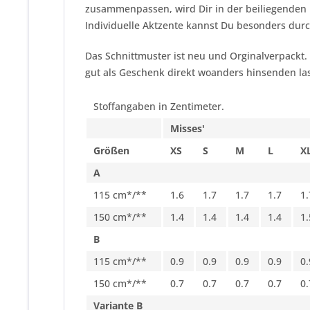
zusammenpassen, wird Dir in der beiliegenden 
Individuelle Aktzente kannst Du besonders durc
Das Schnittmuster ist neu und Orginalverpackt.
gut als Geschenk direkt woanders hinsenden las
Stoffangaben in Zentimeter.
Misses'
Größen
XS
S
M
L
X
A
115 cm*/**
1.6
1.7
1.7
1.7
1.
150 cm*/**
1.4
1.4
1.4
1.4
1.
B
115 cm*/**
0.9
0.9
0.9
0.9
0.
150 cm*/**
0.7
0.7
0.7
0.7
0.
Variante B