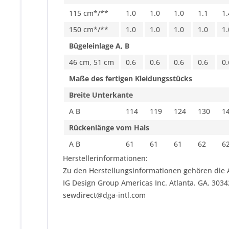
115 cm*/**
1.0
1.0
1.0
1.1
1.
150 cm*/**
1.0
1.0
1.0
1.0
1.
Bügeleinlage A, B
46 cm, 51 cm
0.6
0.6
0.6
0.6
0.
Maße des fertigen Kleidungsstücks
Breite Unterkante
A B
114
119
124
130
1
Rückenlänge vom Hals
A B
61
61
61
62
6
Herstellerinformationen:
Zu den Herstellungsinformationen gehören die 
IG Design Group Americas Inc. Atlanta. GA. 303
sewdirect@dga-intl.com