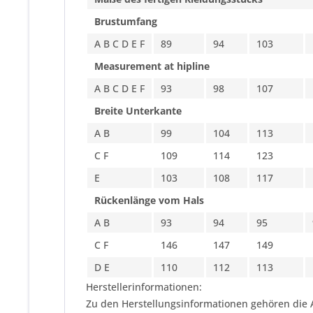
Brustumfang
A B C D E F
89
94
103
Measurement at hipline
A B C D E F
93
98
107
Breite Unterkante
A B
99
104
113
C F
109
114
123
E
103
108
117
Rückenlänge vom Hals
A B
93
94
95
C F
146
147
149
D E
110
112
113
Herstellerinformationen:
Zu den Herstellungsinformationen gehören die 