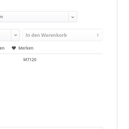
In den
Warenkorb
hen
Merken
M7120