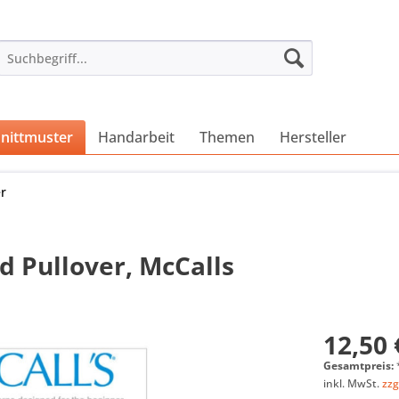
nittmuster
Handarbeit
Themen
Hersteller
r
 Pullover, McCalls
12,50 
Gesamtpreis:
inkl. MwSt.
zzg