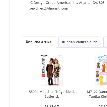
IG Design Group Americas Inc. Atlanta. GA. 303
sewdirect@dga-intl.com
Ähnliche Artikel
Kunden kauften auch
B5904 Mädchen Trägerkleid,
M7122 Dame
Butterick
Tunika Klei
12,82 € *
12,50