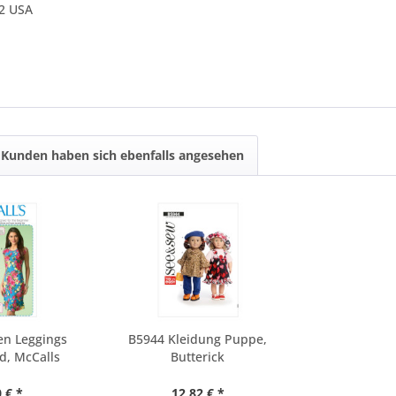
42 USA
Kunden haben sich ebenfalls angesehen
n Leggings
B5944 Kleidung Puppe,
d, McCalls
Butterick
 € *
12,82 € *