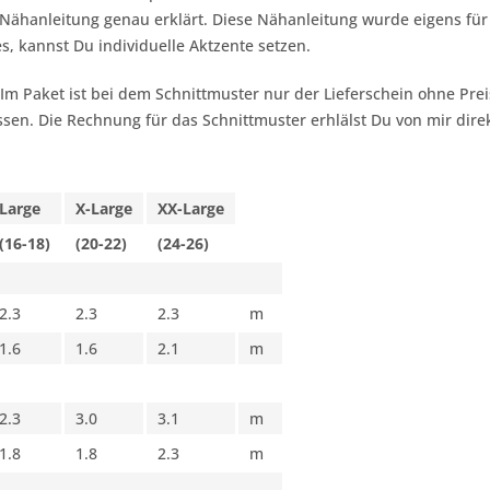
ähanleitung genau erklärt. Diese Nähanleitung wurde eigens für 
s, kannst Du individuelle Aktzente setzen.
 Im Paket ist bei dem Schnittmuster nur der Lieferschein ohne Pr
sen. Die Rechnung für das Schnittmuster erhlälst Du von mir dire
Large
X-Large
XX-Large
(16-18)
(20-22)
(24-26)
2.3
2.3
2.3
m
1.6
1.6
2.1
m
2.3
3.0
3.1
m
1.8
1.8
2.3
m