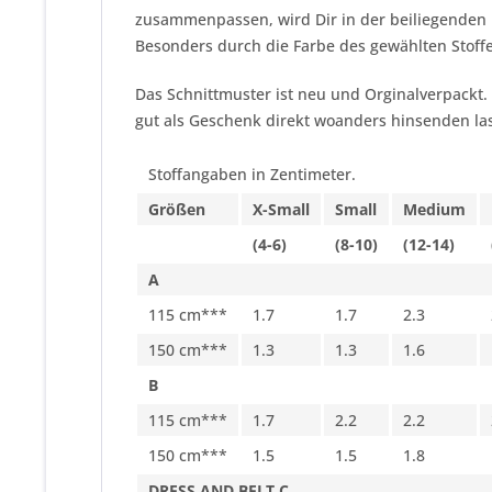
zusammenpassen, wird Dir in der beiliegenden N
Besonders durch die Farbe des gewählten Stoffe
Das Schnittmuster ist neu und Orginalverpackt.
gut als Geschenk direkt woanders hinsenden las
Stoffangaben in Zentimeter.
Größen
X-Small
Small
Medium
(4-6)
(8-10)
(12-14)
A
115 cm***
1.7
1.7
2.3
150 cm***
1.3
1.3
1.6
B
115 cm***
1.7
2.2
2.2
150 cm***
1.5
1.5
1.8
DRESS AND BELT C