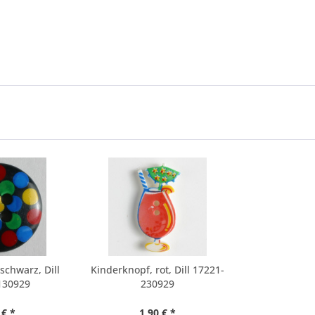
schwarz, Dill
Kinderknopf, rot, Dill 17221-
130929
230929
 € *
1,90 € *