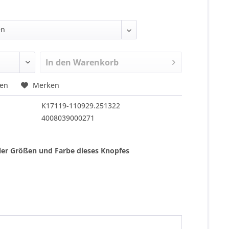
In den
Warenkorb
hen
Merken
K17119-110929.251322
4008039000271
ller Größen und Farbe dieses Knopfes