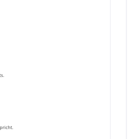
s.
pricht.