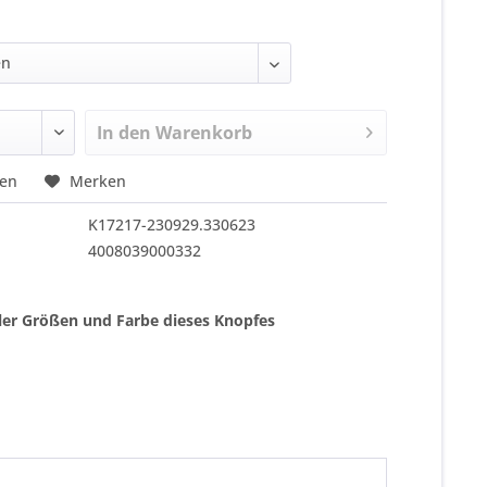
In den
Warenkorb
hen
Merken
K17217-230929.330623
4008039000332
ller Größen und Farbe dieses Knopfes