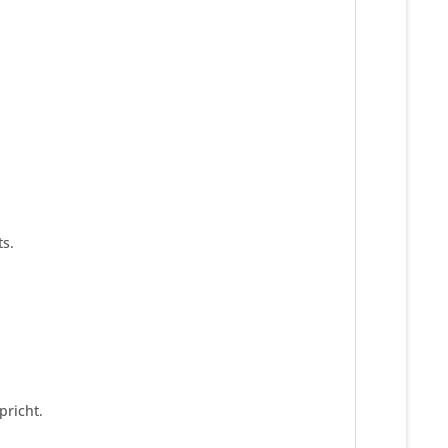
s.
pricht.