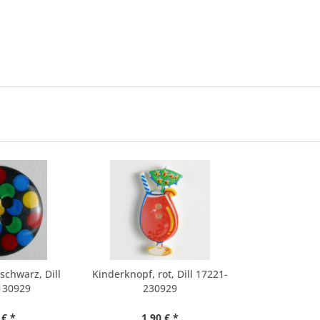
schwarz, Dill
Kinderknopf, rot, Dill 17221-
130929
230929
 € *
1,90 € *