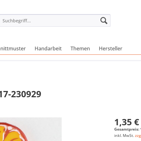
nittmuster
Handarbeit
Themen
Hersteller
217-230929
1,35 €
Gesamtpreis:
inkl. MwSt.
zzg