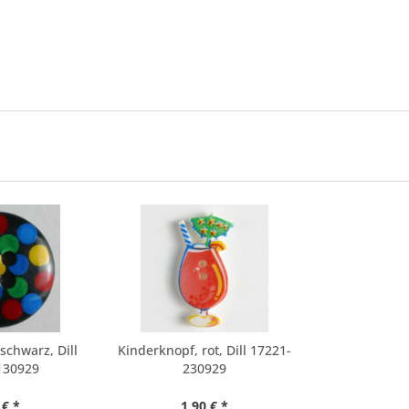
schwarz, Dill
Kinderknopf, rot, Dill 17221-
130929
230929
 € *
1,90 € *