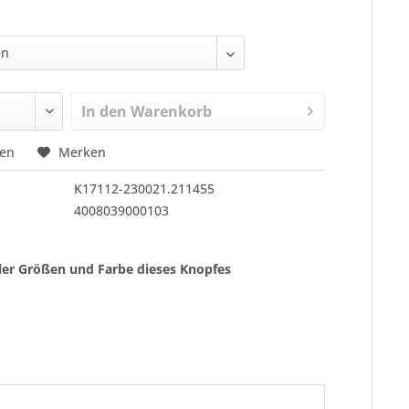
In den
Warenkorb
hen
Merken
K17112-230021.211455
4008039000103
ller Größen und Farbe dieses Knopfes