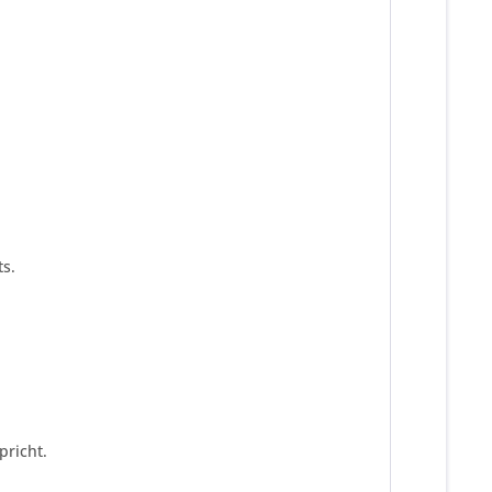
s.
pricht.