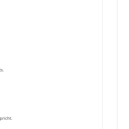
s.
pricht.