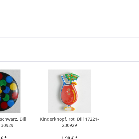
schwarz, Dill
Kinderknopf, rot, Dill 17221-
130929
230929
 € *
1,90 € *