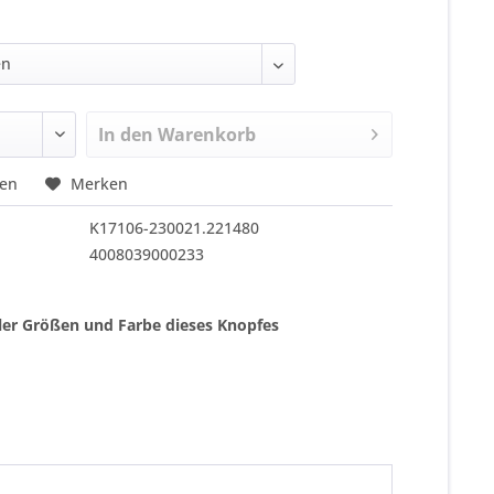
In den
Warenkorb
hen
Merken
K17106-230021.221480
4008039000233
ller Größen und Farbe dieses Knopfes