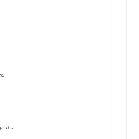
s.
pricht.