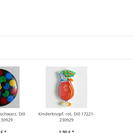
schwarz, Dill
Kinderknopf, rot, Dill 17221-
130929
230929
 € *
1,90 € *