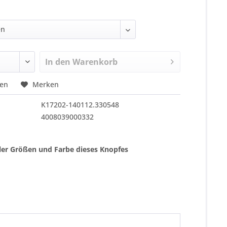
In den
Warenkorb
hen
Merken
K17202-140112.330548
4008039000332
ller Größen und Farbe dieses Knopfes