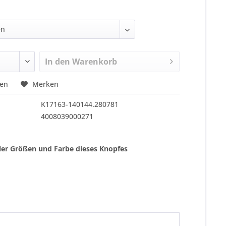
In den
Warenkorb
hen
Merken
K17163-140144.280781
4008039000271
ller Größen und Farbe dieses Knopfes