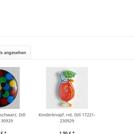
ls angesehen
schwarz, Dill
Kinderknopf, rot, Dill 17221-
130929
230929
 € *
1,90 € *