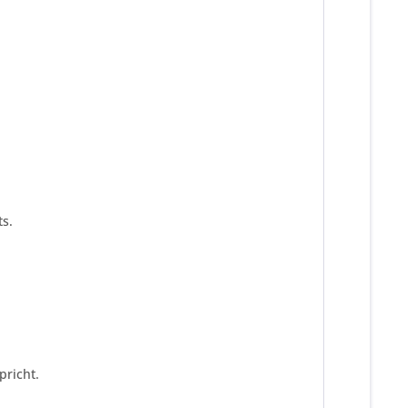
s.
pricht.