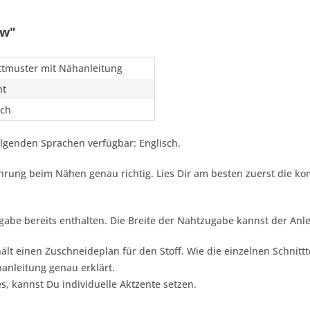
ew"
ttmuster mit Nähanleitung
ht
sch
olgenden Sprachen verfügbar: Englisch.
fahrung beim Nähen genau richtig. Lies Dir am besten zuerst die k
ugabe bereits enthalten. Die Breite der Nahtzugabe kannst der A
ält einen Zuschneideplan für den Stoff. Wie die einzelnen Schnitt
nleitung genau erklärt.
s, kannst Du individuelle Aktzente setzen.