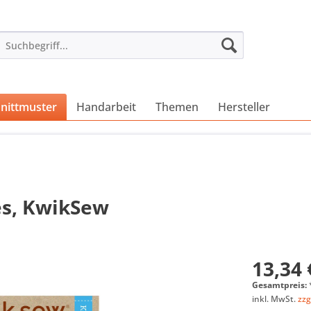
nittmuster
Handarbeit
Themen
Hersteller
es, KwikSew
13,34 
Gesamtpreis:
inkl. MwSt.
zzg