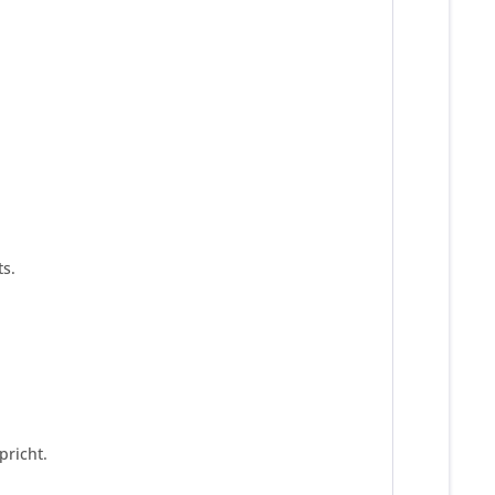
s.
pricht.