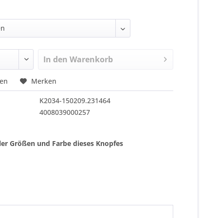
In den
Warenkorb
hen
Merken
K2034-150209.231464
4008039000257
ller Größen und Farbe dieses Knopfes