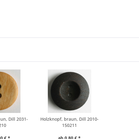
un, Dill 2031-
Holzknopf, braun, Dill 2010-
210
150211
0 € *
ab 0,80 € *