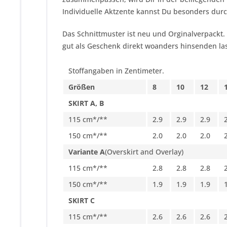
Individuelle Aktzente kannst Du besonders durc
Das Schnittmuster ist neu und Orginalverpackt.
gut als Geschenk direkt woanders hinsenden las
Stoffangaben in Zentimeter.
Größen
8
10
12
SKIRT A, B
115 cm*/**
2.9
2.9
2.9
150 cm*/**
2.0
2.0
2.0
Variante A
(Overskirt and Overlay)
115 cm*/**
2.8
2.8
2.8
150 cm*/**
1.9
1.9
1.9
SKIRT C
115 cm*/**
2.6
2.6
2.6