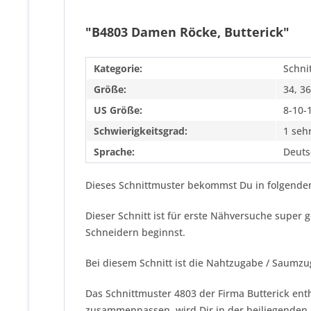
"B4803 Damen Röcke, Butterick"
Kategorie:
Schni
Größe:
34, 36
US Größe:
8-10-
Schwierigkeitsgrad:
1 sehr
Sprache:
Deuts
Dieses Schnittmuster bekommst Du in folgenden
Dieser Schnitt ist für erste Nähversuche super
Schneidern beginnst.
Bei diesem Schnitt ist die Nahtzugabe / Saumzu
Das Schnittmuster 4803 der Firma
Butterick
enth
zusammenpassen, wird Dir in der beiliegenden N