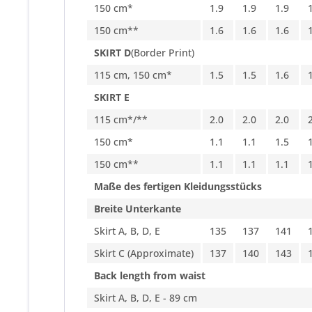
150 cm*
1.9
1.9
1.9
150 cm**
1.6
1.6
1.6
SKIRT D
(Border Print)
115 cm, 150 cm*
1.5
1.5
1.6
SKIRT E
115 cm*/**
2.0
2.0
2.0
150 cm*
1.1
1.1
1.5
150 cm**
1.1
1.1
1.1
Maße des fertigen Kleidungsstücks
Breite Unterkante
Skirt A, B, D, E
135
137
141
Skirt C (Approximate)
137
140
143
Back length from waist
Skirt A, B, D, E - 89 cm