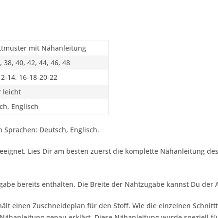
ttmuster mit Nähanleitung
, 38, 40, 42, 44, 46, 48
12-14, 16-18-20-22
 leicht
ch, Englisch
 Sprachen: Deutsch, Englisch.
 geeignet. Lies Dir am besten zuerst die komplette Nähanleitung d
gabe bereits enthalten. Die Breite der Nahtzugabe kannst Du der
ält einen Zuschneideplan für den Stoff. Wie die einzelnen Schnitt
ähanleitung genau erklärt. Diese Nähanleitung wurde speziell für