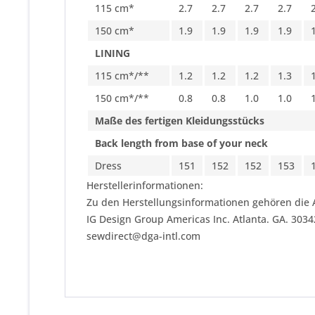
115 cm*
2.7
2.7
2.7
2.7
150 cm*
1.9
1.9
1.9
1.9
LINING
115 cm*/**
1.2
1.2
1.2
1.3
150 cm*/**
0.8
0.8
1.0
1.0
Maße des fertigen Kleidungsstücks
Back length from base of your neck
Dress
151
152
152
153
Herstellerinformationen:
Zu den Herstellungsinformationen gehören die 
IG Design Group Americas Inc. Atlanta. GA. 303
sewdirect@dga-intl.com