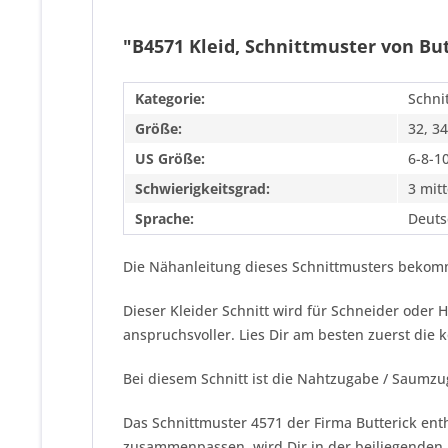
"B4571 Kleid, Schnittmuster von But
Kategorie:
Schni
Größe:
32, 34
US Größe:
6-8-1
Schwierigkeitsgrad:
3 mitt
Sprache:
Deuts
Die Nähanleitung dieses Schnittmusters bekomm
Dieser Kleider Schnitt wird für Schneider ode
anspruchsvoller. Lies Dir am besten zuerst die
Bei diesem Schnitt ist die Nahtzugabe / Saumzu
Das Schnittmuster 4571 der Firma
Butterick
enth
zusammenpassen, wird Dir in der beiliegenden 