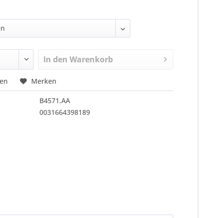
In den
Warenkorb
hen
Merken
B4571.AA
0031664398189