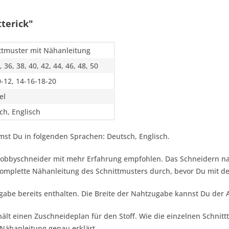
terick"
ttmuster mit Nähanleitung
, 36, 38, 40, 42, 44, 46, 48, 50
0-12, 14-16-18-20
el
ch, Englisch
st Du in folgenden Sprachen: Deutsch, Englisch.
r Hobbyschneider mit mehr Erfahrung empfohlen. Das Schneidern n
 komplette Nähanleitung des Schnittmusters durch, bevor Du mit 
gabe bereits enthalten. Die Breite der Nahtzugabe kannst Du der
ält einen Zuschneideplan für den Stoff. Wie die einzelnen Schnitt
Nähanleitung genau erklärt.