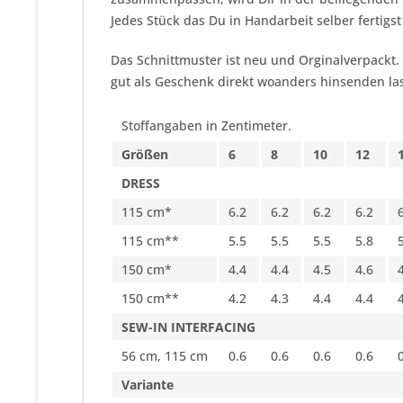
Jedes Stück das Du in Handarbeit selber fertigst
Das Schnittmuster ist neu und Orginalverpackt.
gut als Geschenk direkt woanders hinsenden las
Stoffangaben in Zentimeter.
Größen
6
8
10
12
DRESS
115 cm*
6.2
6.2
6.2
6.2
115 cm**
5.5
5.5
5.5
5.8
150 cm*
4.4
4.4
4.5
4.6
150 cm**
4.2
4.3
4.4
4.4
SEW-IN INTERFACING
56 cm, 115 cm
0.6
0.6
0.6
0.6
Variante