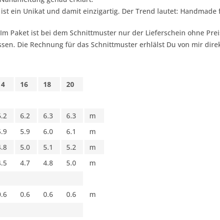
 ist ein Unikat und damit einzigartig. Der Trend lautet:
Handmade f
 Im Paket ist bei dem Schnittmuster nur der Lieferschein ohne Pr
sen. Die Rechnung für das Schnittmuster erhlälst Du von mir dire
14
16
18
20
6.2
6.2
6.3
6.3
m
5.9
5.9
6.0
6.1
m
4.8
5.0
5.1
5.2
m
4.5
4.7
4.8
5.0
m
0.6
0.6
0.6
0.6
m