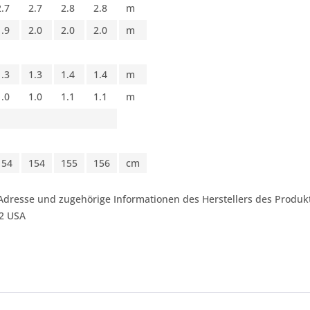
2.7
2.7
2.8
2.8
m
1.9
2.0
2.0
2.0
m
1.3
1.3
1.4
1.4
m
1.0
1.0
1.1
1.1
m
154
154
155
156
cm
Adresse und zugehörige Informationen des Herstellers des Produkt
42 USA