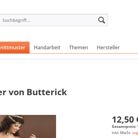
nittmuster
Handarbeit
Themen
Hersteller
er von Butterick
12,50 
Gesamtpreis:
inkl. MwSt.
zzg