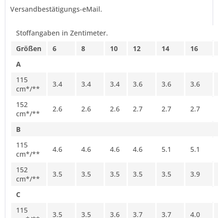
Versandbestätigungs-eMail.
Stoffangaben in Zentimeter.
Größen
6
8
10
12
14
16
A
115
3.4
3.4
3.4
3.6
3.6
3.6
cm*/**
152
2.6
2.6
2.6
2.7
2.7
2.7
cm*/**
B
115
4.6
4.6
4.6
4.6
5.1
5.1
cm*/**
152
3.5
3.5
3.5
3.5
3.5
3.9
cm*/**
C
115
3.5
3.5
3.6
3.7
3.7
4.0