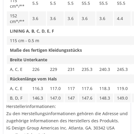
115
5.5
5.5
5.5
55.5
55.5
55.5
cm*/**
152
3.6
3.6
3.6
3.6
3.6
4.4
cm*/**
LINING A, B, C, D, E, F
115 cm - 0.5 m
Maße des fertigen Kleidungsstücks
Breite Unterkante
A, C, E
226
229
231
235.3
240.3
245.3
Rückenlänge vom Hals
A, C, E
116.3
117.0
117
117.6
118.3
119.0
B, D, F
146.3
147.0
147
147.6
148.3
149.0
Herstellerinformationen:
Zu den Herstellungsinformationen gehören die Adresse und
zugehörige Informationen des Herstellers des Produkts.
IG Design Group Americas Inc. Atlanta. GA. 30342 USA