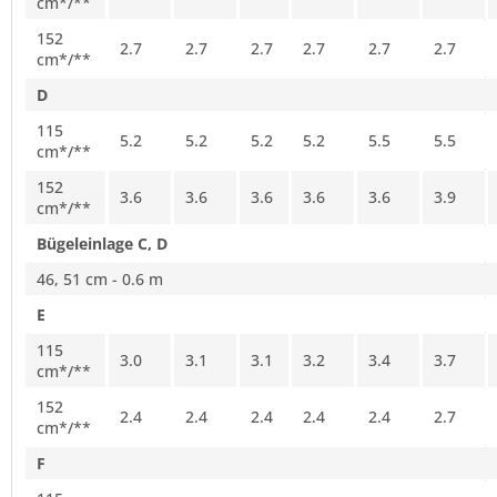
cm*/**
152
2.7
2.7
2.7
2.7
2.7
2.7
cm*/**
D
115
5.2
5.2
5.2
5.2
5.5
5.5
cm*/**
152
3.6
3.6
3.6
3.6
3.6
3.9
cm*/**
Bügeleinlage C, D
46, 51 cm - 0.6 m
E
115
3.0
3.1
3.1
3.2
3.4
3.7
cm*/**
152
2.4
2.4
2.4
2.4
2.4
2.7
cm*/**
F