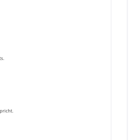
s.
pricht.