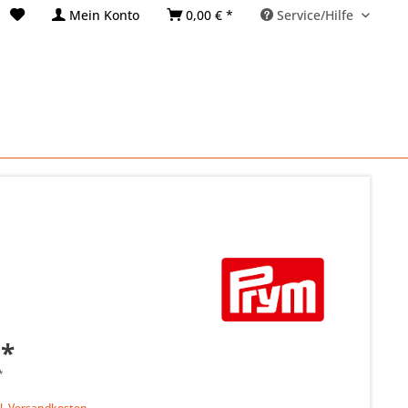
Mein Konto
0,00 € *
Service/Hilfe
 *
*
k
l. Versandkosten