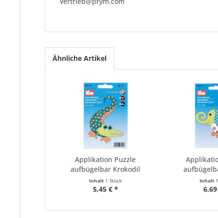
vertrieb@prym.com
Ähnliche Artikel
Applikation Puzzle
Applikati
aufbügelbar Krokodil
aufbügelba
Inhalt
1 Stück
Inhalt
5,45 € *
6,69