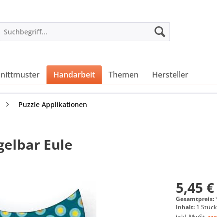
nittmuster
Handarbeit
Themen
Hersteller
Puzzle Applikationen
gelbar Eule
5,45 €
Gesamtpreis:
Inhalt:
1 Stüc
inkl. MwSt.
zzg