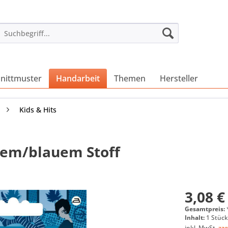
nittmuster
Handarbeit
Themen
Hersteller
Kids & Hits
nem/blauem Stoff
3,08 €
Gesamtpreis:
Inhalt:
1 Stüc
inkl. MwSt.
zzg