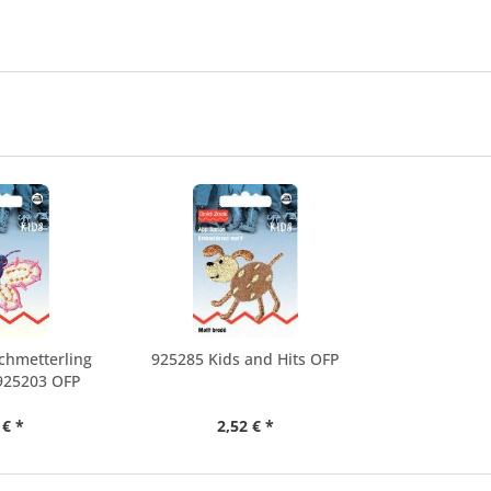
chmetterling
925285 Kids and Hits OFP
 925203 OFP
 € *
2,52 € *