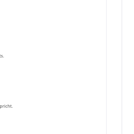
s.
pricht.