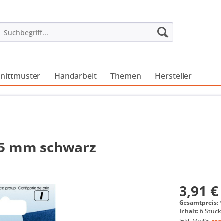
nittmuster
Handarbeit
Themen
Hersteller
e
15 mm schwarz
3,91 €
Gesamtpreis:
Inhalt:
6 Stück
inkl. MwSt.
zzg