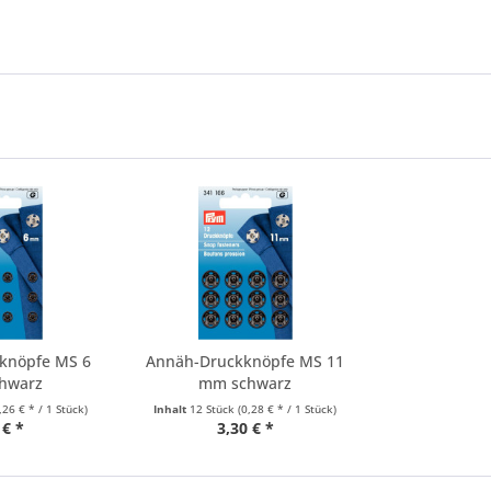
knöpfe MS 6
Annäh-Druckknöpfe MS 11
hwarz
mm schwarz
,26 € * / 1 Stück)
Inhalt
12 Stück
(0,28 € * / 1 Stück)
 € *
3,30 € *