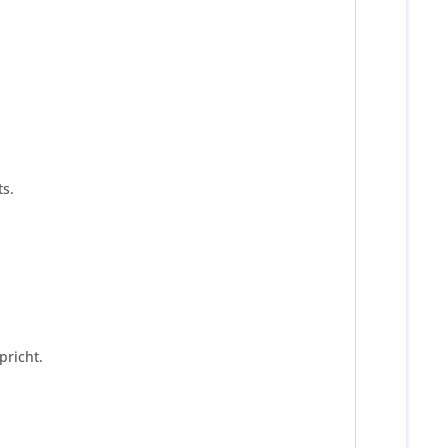
s.
pricht.