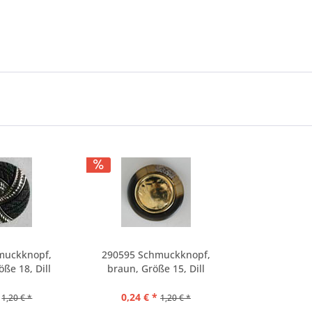
muckknopf,
290595 Schmuckknopf,
ße 18, Dill
braun, Größe 15, Dill
0,24 € *
1,20 € *
1,20 € *