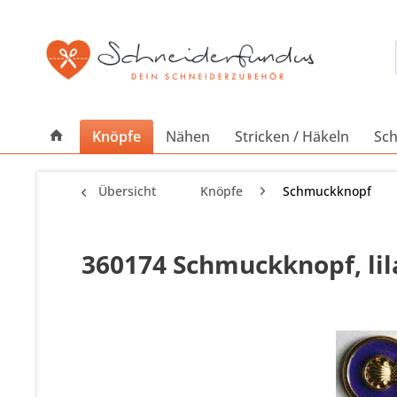
Knöpfe
Nähen
Stricken / Häkeln
Sch
Übersicht
Knöpfe
Schmuckknopf
360174 Schmuckknopf, lila