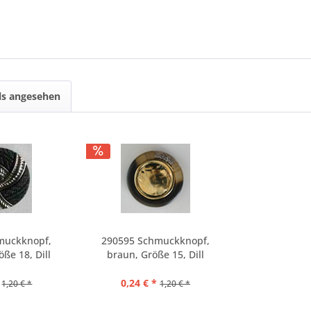
ls angesehen
muckknopf,
290595 Schmuckknopf,
ße 18, Dill
braun, Größe 15, Dill
0,24 € *
1,20 € *
1,20 € *