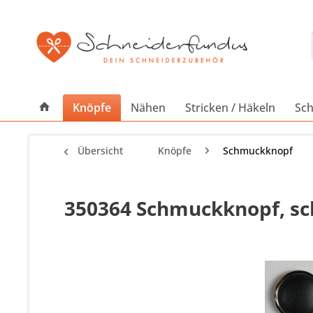
Knöpfe
Nähen
Stricken / Häkeln
Sch
Übersicht
Knöpfe
Schmuckknopf
350364 Schmuckknopf, sch