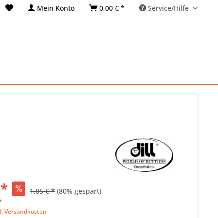
Mein Konto
0,00 € *
Service/Hilfe
 *
1,85 € *
(80% gespart)
*
l. Versandkosten