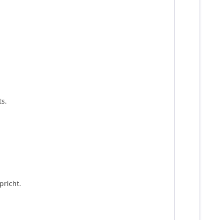
s.
pricht.