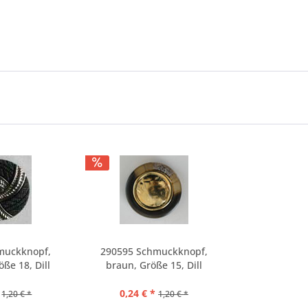
muckknopf,
290595 Schmuckknopf,
ße 18, Dill
braun, Größe 15, Dill
0,24 € *
1,20 € *
1,20 € *