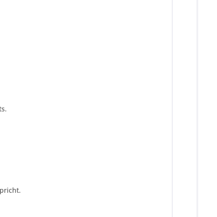
s.
pricht.