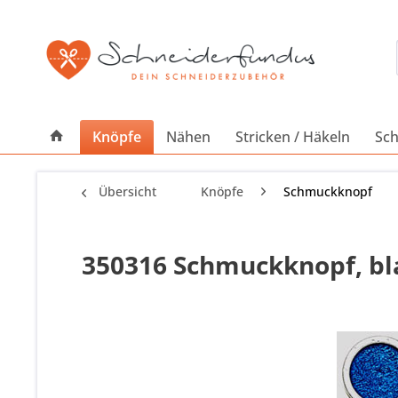
Knöpfe
Nähen
Stricken / Häkeln
Sch
Übersicht
Knöpfe
Schmuckknopf
350316 Schmuckknopf, bla