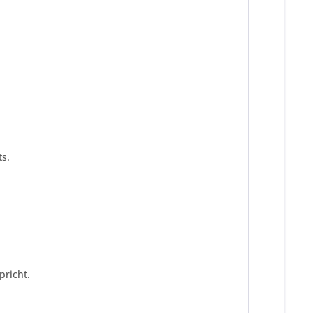
s.
pricht.