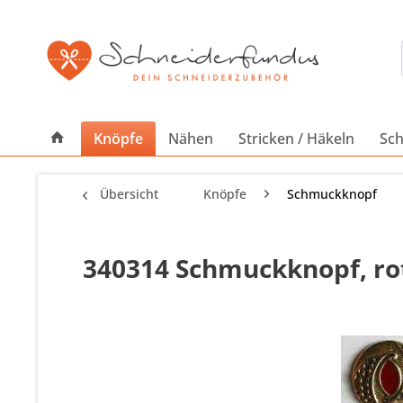
Knöpfe
Nähen
Stricken / Häkeln
Sch
Übersicht
Knöpfe
Schmuckknopf
340314 Schmuckknopf, rot,