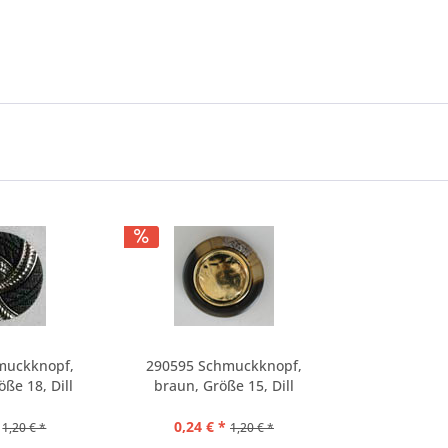
muckknopf,
290595 Schmuckknopf,
ße 18, Dill
braun, Größe 15, Dill
0,24 € *
1,20 € *
1,20 € *