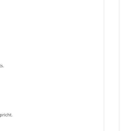
s.
pricht.