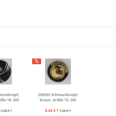
muckknopf,
290595 Schmuckknopf,
ße 18, Dill
braun, Größe 15, Dill
0,24 € *
1,20 € *
1,20 € *