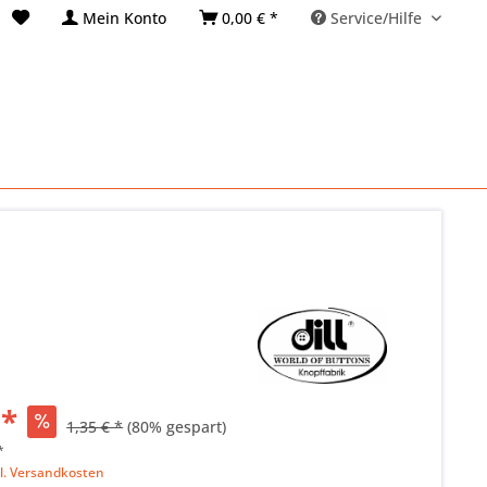
Mein Konto
0,00 € *
Service/Hilfe
 *
1,35 € *
(80% gespart)
*
l. Versandkosten