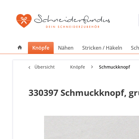
Knöpfe
Nähen
Stricken / Häkeln
Sch
Übersicht
Knöpfe
Schmuckknopf
330397 Schmuckknopf, grü