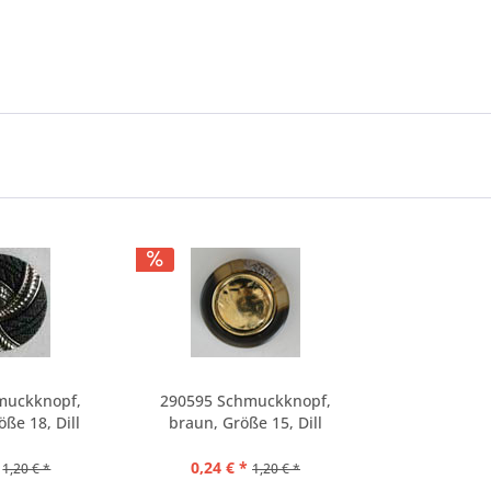
muckknopf,
290595 Schmuckknopf,
ße 18, Dill
braun, Größe 15, Dill
0,24 € *
1,20 € *
1,20 € *