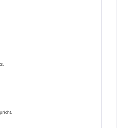
s.
pricht.