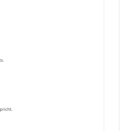
s.
pricht.