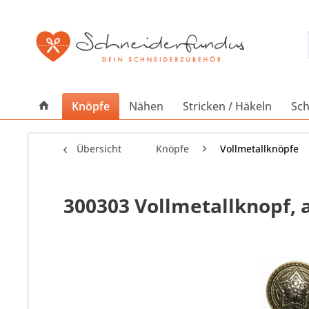
Knöpfe
Nähen
Stricken / Häkeln
Sch
Übersicht
Knöpfe
Vollmetallknöpfe
300303 Vollmetallknopf, a