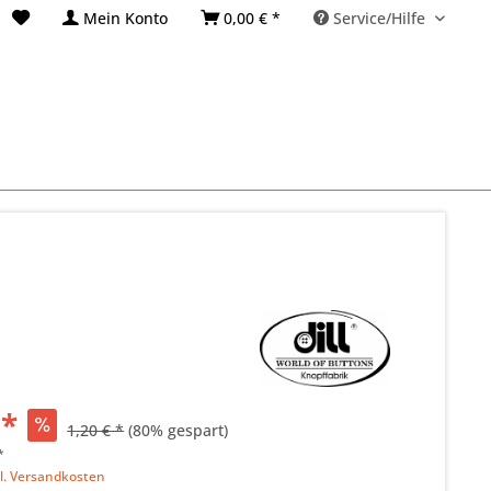
Mein Konto
0,00 € *
Service/Hilfe
 *
1,20 € *
(80% gespart)
*
l. Versandkosten