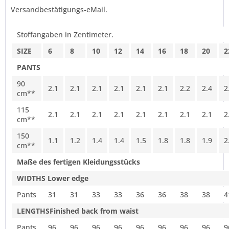
Versandbestätigungs-eMail.
Stoffangaben in Zentimeter.
SIZE
6
8
10
12
14
16
18
20
2
PANTS
90
2.1
2.1
2.1
2.1
2.1
2.1
2.2
2.4
2
cm**
115
2.1
2.1
2.1
2.1
2.1
2.1
2.1
2.1
2
cm**
150
1.1
1.2
1.4
1.4
1.5
1.8
1.8
1.9
2
cm**
Maße des fertigen Kleidungsstücks
WIDTHS Lower edge
Pants
31
31
33
33
36
36
38
38
4
LENGTHS
Finished back from waist
Pants
96
96
96
96
96
96
96
96
9