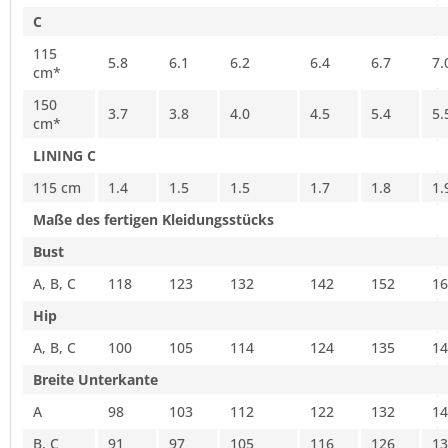
C
115
5.8
6.1
6.2
6.4
6.7
7.
cm*
150
3.7
3.8
4.0
4.5
5.4
5.
cm*
LINING C
115 cm
1.4
1.5
1.5
1.7
1.8
1.
Maße des fertigen Kleidungsstücks
Bust
A, B, C
118
123
132
142
152
16
Hip
A, B, C
100
105
114
124
135
14
Breite Unterkante
A
98
103
112
122
132
14
B, C
91
97
105
116
126
13