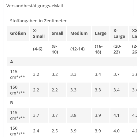
Versandbestätigungs-eMail.
Stoffangaben in Zentimeter.
X-
X-
XX
Größen
Small
Medium
Large
Small
Large
La
(8-
(16-
(20-
(2
(4-6)
(12-14)
10)
18)
22)
26
A
115
3.2
3.2
3.3
3.4
3.7
3.
cm*/**
150
2.2
2.2
3.3
3.3
3.4
3.
cm*/**
B
115
3.7
3.7
3.8
3.9
4.1
4.
cm*/**
150
2.4
2.5
3.9
3.9
4.0
4.
cm*/**