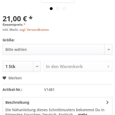
21,00 € *
Gesamtpreis:
*
inkl. MwSt.
zzgl. Versandkosten
Größe:
In den
Warenkorb
Merken
Artikel-Nr.:
V1481
Beschreibung
Die Nähanleitung dieses Schnittmusters bekommst Du in
folgenden Sprachen: Deutsch, Englisch,...
mehr