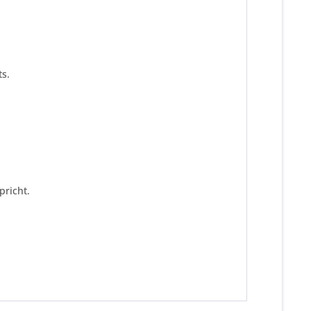
s.
pricht.