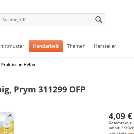
nittmuster
Handarbeit
Themen
Hersteller
Praktische Helfer
big, Prym 311299 OFP
4,09 €
Gesamtpreis:
Inhalt:
2 Stück
inkl. MwSt.
zzg