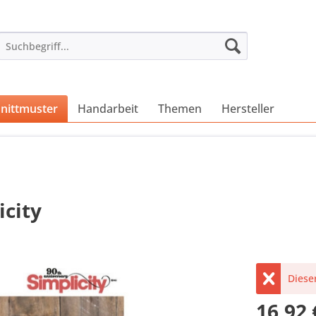
nittmuster
Handarbeit
Themen
Hersteller
icity
Dieser
16,92 