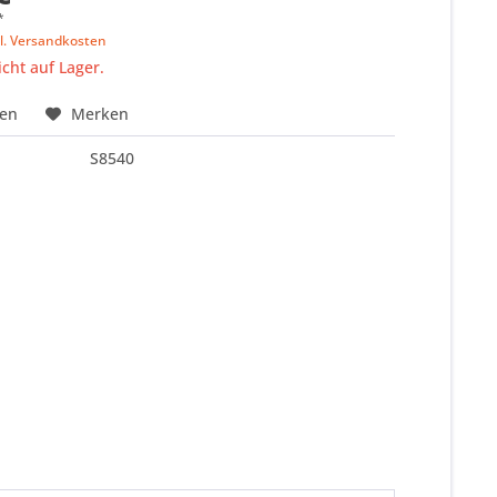
*
l. Versandkosten
icht auf Lager.
hen
Merken
S8540