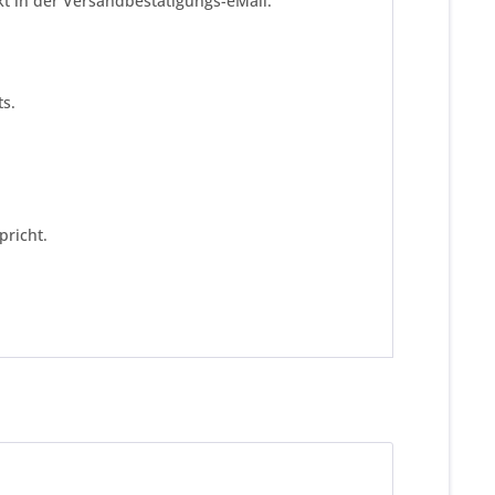
kt in der Versandbestätigungs-eMail.
s.
pricht.