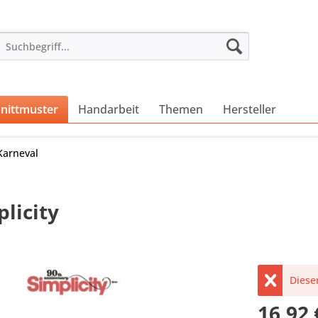
nittmuster
Handarbeit
Themen
Hersteller
Karneval
licity
Dieser
16,92 