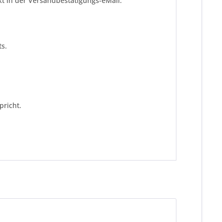
kt in der Versandbestätigungs-eMail.
s.
pricht.