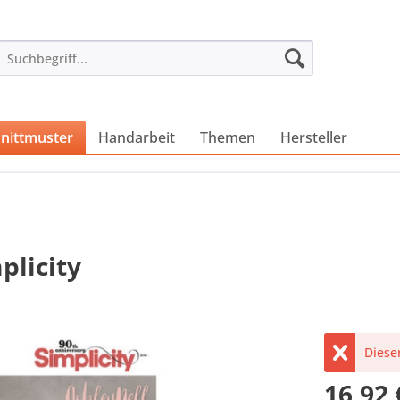
nittmuster
Handarbeit
Themen
Hersteller
plicity
Dieser
16,92 