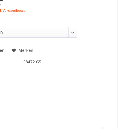
*
l. Versandkosten
hen
Merken
S8472.G5