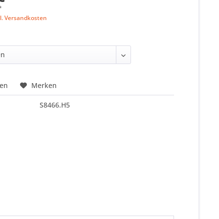
*
l. Versandkosten
hen
Merken
S8466.H5