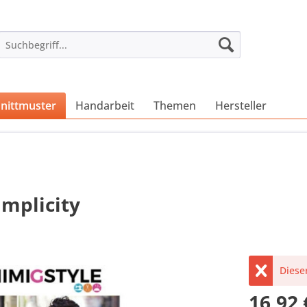
nittmuster
Handarbeit
Themen
Hersteller
implicity
Dieser
16,92 