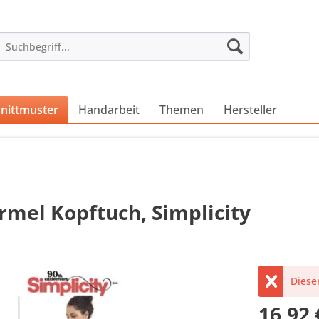
nittmuster
Handarbeit
Themen
Hersteller
mel Kopftuch, Simplicity
Dieser
16,92 