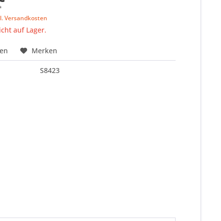
*
l. Versandkosten
icht auf Lager.
hen
Merken
S8423