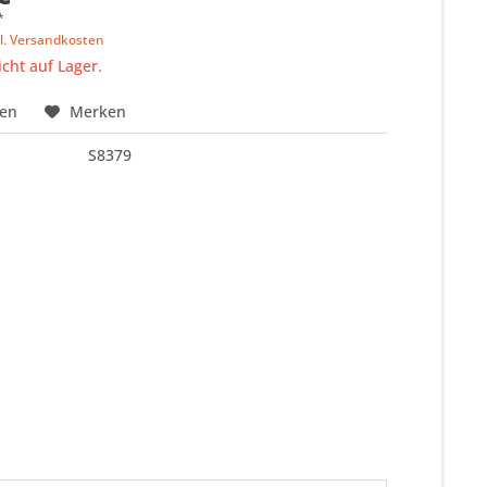
*
l. Versandkosten
icht auf Lager.
hen
Merken
S8379