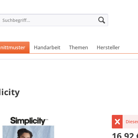
nittmuster
Handarbeit
Themen
Hersteller
icity
Dieser
16,92 