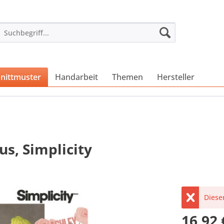
nittmuster
Handarbeit
Themen
Hersteller
s, Simplicity
Dieser
16,92 