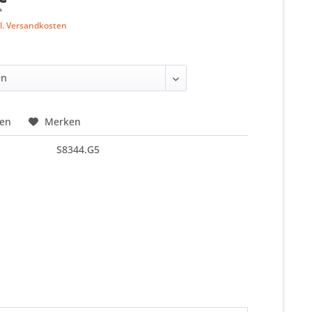
*
l. Versandkosten
hen
Merken
S8344.G5