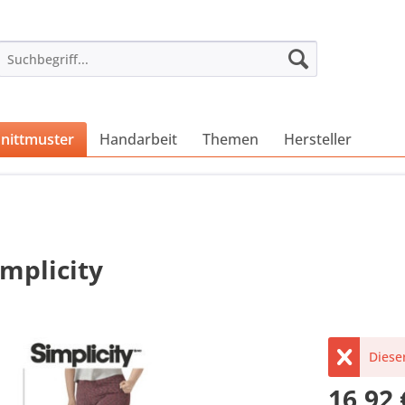
nittmuster
Handarbeit
Themen
Hersteller
mplicity
Dieser
16,92 