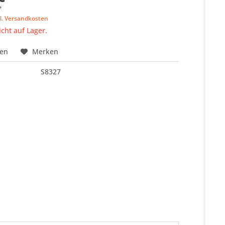
*
l. Versandkosten
icht auf Lager.
hen
Merken
S8327