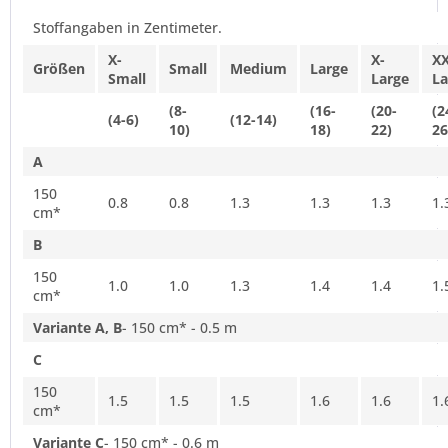
Stoffangaben in Zentimeter.
X-
X-
XX
Größen
Small
Medium
Large
Small
Large
La
(8-
(16-
(20-
(2
(4-6)
(12-14)
10)
18)
22)
26
A
150
0.8
0.8
1.3
1.3
1.3
1.
cm*
B
150
1.0
1.0
1.3
1.4
1.4
1.
cm*
Variante A, B
- 150 cm* - 0.5 m
C
150
1.5
1.5
1.5
1.6
1.6
1.
cm*
Variante C
- 150 cm* - 0.6 m