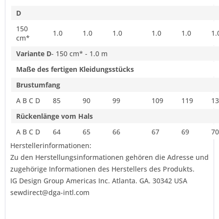
D
150
1.0
1.0
1.0
1.0
1.0
1.
cm*
Variante D
- 150 cm* - 1.0 m
Maße des fertigen Kleidungsstücks
Brustumfang
A B C D
85
90
99
109
119
13
Rückenlänge vom Hals
A B C D
64
65
66
67
69
70
Herstellerinformationen:
Zu den Herstellungsinformationen gehören die Adresse und
zugehörige Informationen des Herstellers des Produkts.
IG Design Group Americas Inc. Atlanta. GA. 30342 USA
sewdirect@dga-intl.com