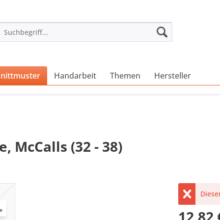
nittmuster
Handarbeit
Themen
Hersteller
 McCalls (32 - 38)
Dieser
12,82 