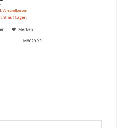
*
l. Versandkosten
icht auf Lager.
hen
Merken
M8029.XS