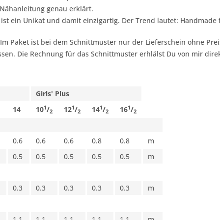
Nähanleitung genau erklärt.
 ist ein Unikat und damit einzigartig. Der Trend lautet:
Handmade f
 Im Paket ist bei dem Schnittmuster nur der Lieferschein ohne Pr
sen. Die Rechnung für das Schnittmuster erhlälst Du von mir dire
Girls' Plus
1
1
1
1
14
10
/
12
/
14
/
16
/
2
2
2
2
0.6
0.6
0.6
0.8
0.8
m
0.5
0.5
0.5
0.5
0.5
m
0.3
0.3
0.3
0.3
0.3
m
1.1
1.1
1.1
1.1
1.1
m