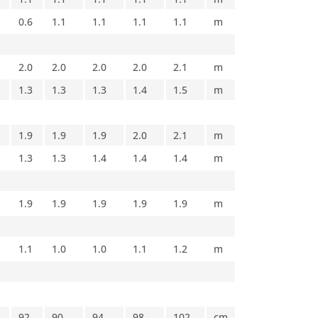
0.6
1.1
1.1
1.1
1.1
m
2.0
2.0
2.0
2.0
2.1
m
1.3
1.3
1.3
1.4
1.5
m
1.9
1.9
1.9
2.0
2.1
m
1.3
1.3
1.4
1.4
1.4
m
1.9
1.9
1.9
1.9
1.9
m
1.1
1.0
1.0
1.1
1.2
m
92
90
94
98
102
cm