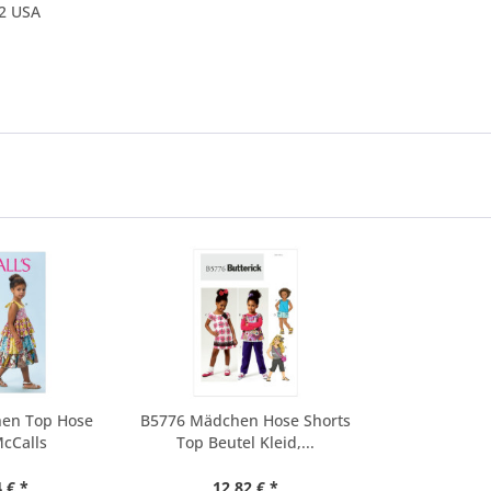
42 USA
en Top Hose
B5776 Mädchen Hose Shorts
McCalls
Top Beutel Kleid,...
 € *
12,82 € *