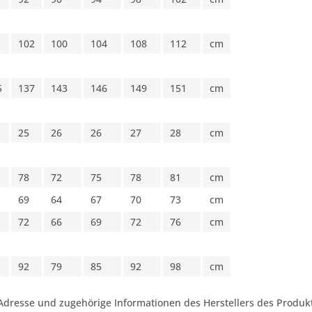
102
100
104
108
112
cm
5
137
143
146
149
151
cm
25
26
26
27
28
cm
78
72
75
78
81
cm
69
64
67
70
73
cm
72
66
69
72
76
cm
92
79
85
92
98
cm
Adresse und zugehörige Informationen des Herstellers des Produkt