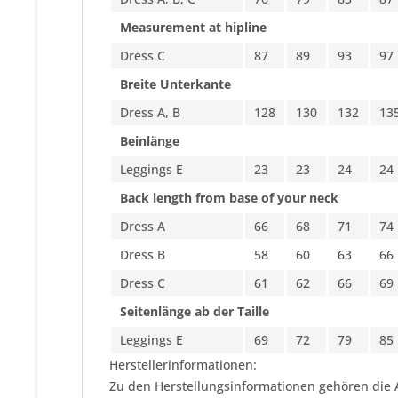
Measurement at hipline
Dress C
87
89
93
97
Breite Unterkante
Dress A, B
128
130
132
13
Beinlänge
Leggings E
23
23
24
24
Back length from base of your neck
Dress A
66
68
71
74
Dress B
58
60
63
66
Dress C
61
62
66
69
Seitenlänge ab der Taille
Leggings E
69
72
79
85
Herstellerinformationen:
Zu den Herstellungsinformationen gehören die 