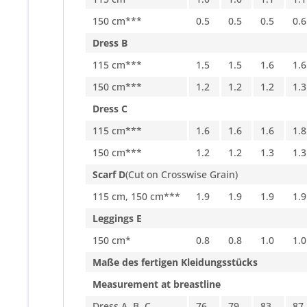
150 cm***
0.5
0.5
0.5
0.6
Dress B
115 cm***
1.5
1.5
1.6
1.6
150 cm***
1.2
1.2
1.2
1.3
Dress C
115 cm***
1.6
1.6
1.6
1.8
150 cm***
1.2
1.2
1.3
1.3
Scarf D
(Cut on Crosswise Grain)
115 cm, 150 cm***
1.9
1.9
1.9
1.9
Leggings E
150 cm*
0.8
0.8
1.0
1.0
Maße des fertigen Kleidungsstücks
Measurement at breastline
Dress A, B, C
76
79
83
87