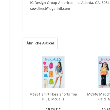
IG Design Group Americas Inc. Atlanta. GA. 303
sewdirect@dga-intl.com
Ähnliche Artikel
M6951 Shirt Hose Shorts Top
M6946 Mädch
Plus, McCalls
Kleid, 
10,24 € *
10,24