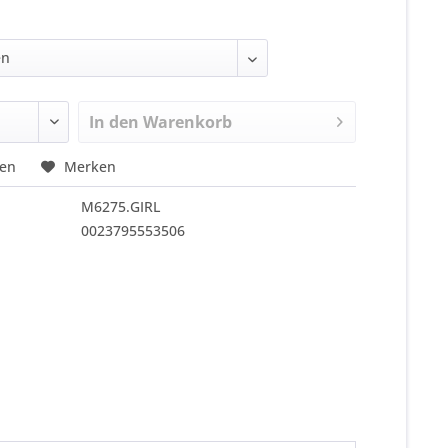
In den
Warenkorb
hen
Merken
M6275.GIRL
0023795553506