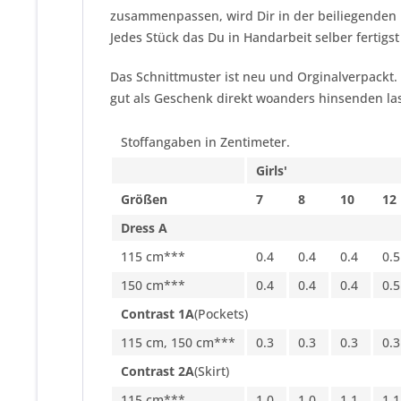
zusammenpassen, wird Dir in der beiliegenden 
Jedes Stück das Du in Handarbeit selber fertigst
Das Schnittmuster ist neu und Orginalverpackt.
gut als Geschenk direkt woanders hinsenden las
Stoffangaben in Zentimeter.
Girls'
Größen
7
8
10
12
Dress A
115 cm***
0.4
0.4
0.4
0.5
150 cm***
0.4
0.4
0.4
0.5
Contrast 1A
(Pockets)
115 cm, 150 cm***
0.3
0.3
0.3
0.3
Contrast 2A
(Skirt)
115 cm***
1.0
1.0
1.1
1.1