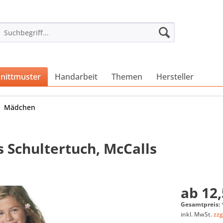
nittmuster
Handarbeit
Themen
Hersteller
Mädchen
s Schultertuch, McCalls
ab 12,
Gesamtpreis:
inkl. MwSt.
zzg