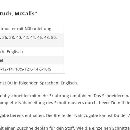
tuch, McCalls"
ttmuster mit Nähanleitung
, 36, 38, 40, 42, 44, 46, 48, 50,
ch, Englisch
el
0-12-14, 10½-12½-14½-16½
st Du in folgenden Sprachen: Englisch.
r Hobbyschneider mit mehr Erfahrung empfohlen. Das Schneidern n
 komplette Nähanleitung des Schnittmusters durch, bevor Du mit 
gabe bereits enthalten. Die Breite der Nahtzugabe kannst Du der
lt einen Zuschneideplan für den Stoff. Wie die einzelnen Schnittt