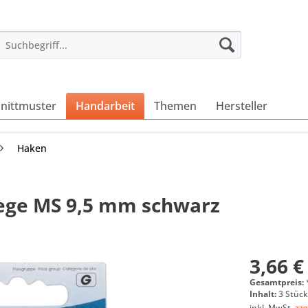
nittmuster
Handarbeit
Themen
Hersteller
Haken
ege MS 9,5 mm schwarz
3,66 €
Gesamtpreis:
Inhalt:
3 Stück
inkl. MwSt.
zzg