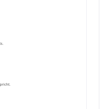
s.
pricht.