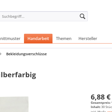
nittmuster
Handarbeit
Themen
Hersteller
Bekleidungsverschlüsse
lberfarbig
6,88 €
Gesamtpreis:
Inhalt:
30 Stüc
inkl. MwSt.
zzg