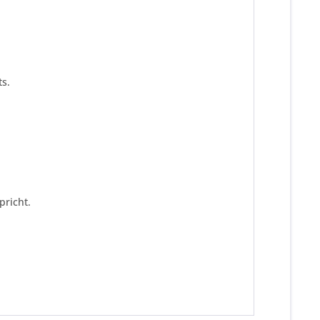
s.
pricht.