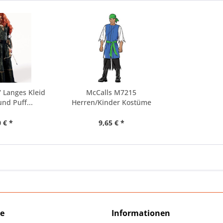
 Langes Kleid
McCalls M7215
nd Puff...
Herren/Kinder Kostüme
 € *
9,65 € *
ce
Informationen