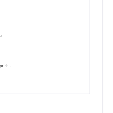
s.
pricht.