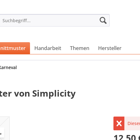
nittmuster
Handarbeit
Themen
Hersteller
Karneval
er von Simplicity
Dieser
12,50 