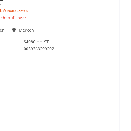
*
l. Versandkosten
icht auf Lager.
hen
Merken
S4080.HH_ST
0039363299202