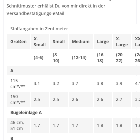
Schnittmuster erhlälst Du von mir direkt in der
Versandbestätigungs-eMail.
Stoffangaben in Zentimeter.
X-
X-
XX
Größen
Small
Medium
Large
Small
Large
La
(8-
(16-
(20-
(2
(4-6)
(12-14)
10)
18)
22)
26
A
115
3.1
3.2
3.7
3.8
3.9
4.
cm*/**
150
2.5
2.5
2.6
2.6
2.7
3.
cm*/**
Bügeleinlage A
46 cm,
1.7
1.7
1.7
1.8
1.8
1.
51 cm
B