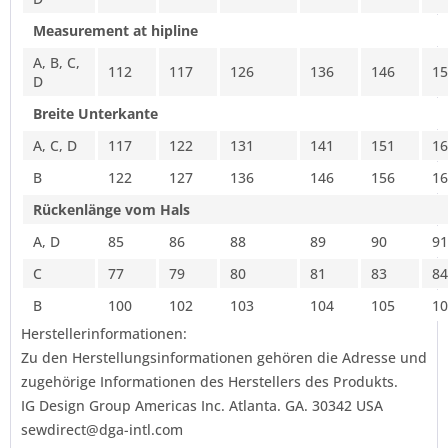
Measurement at hipline
A, B, C,
112
117
126
136
146
15
D
Breite Unterkante
A, C, D
117
122
131
141
151
16
B
122
127
136
146
156
16
Rückenlänge vom Hals
A, D
85
86
88
89
90
91
C
77
79
80
81
83
84
B
100
102
103
104
105
10
Herstellerinformationen:
Zu den Herstellungsinformationen gehören die Adresse und
zugehörige Informationen des Herstellers des Produkts.
IG Design Group Americas Inc. Atlanta. GA. 30342 USA
sewdirect@dga-intl.com