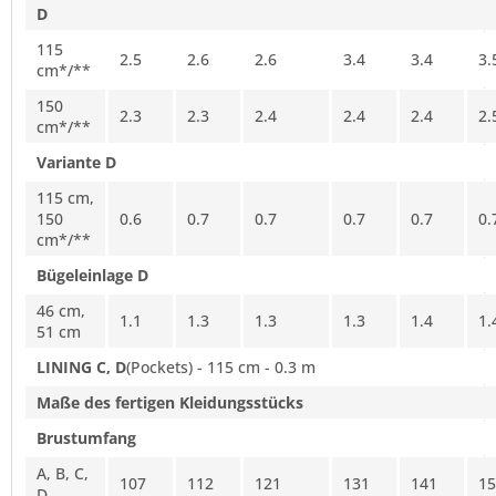
D
115
2.5
2.6
2.6
3.4
3.4
3.
cm*/**
150
2.3
2.3
2.4
2.4
2.4
2.
cm*/**
Variante D
115 cm,
150
0.6
0.7
0.7
0.7
0.7
0.
cm*/**
Bügeleinlage D
46 cm,
1.1
1.3
1.3
1.3
1.4
1.
51 cm
LINING C, D
(Pockets) - 115 cm - 0.3 m
Maße des fertigen Kleidungsstücks
Brustumfang
A, B, C,
107
112
121
131
141
15
D