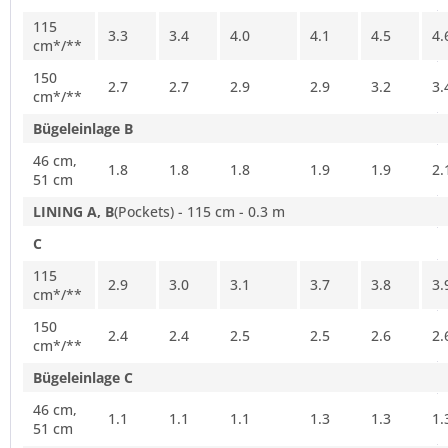
115
3.3
3.4
4.0
4.1
4.5
4.
cm*/**
150
2.7
2.7
2.9
2.9
3.2
3.
cm*/**
Bügeleinlage B
46 cm,
1.8
1.8
1.8
1.9
1.9
2.
51 cm
LINING A, B
(Pockets) - 115 cm - 0.3 m
C
115
2.9
3.0
3.1
3.7
3.8
3.
cm*/**
150
2.4
2.4
2.5
2.5
2.6
2.
cm*/**
Bügeleinlage C
46 cm,
1.1
1.1
1.1
1.3
1.3
1.
51 cm