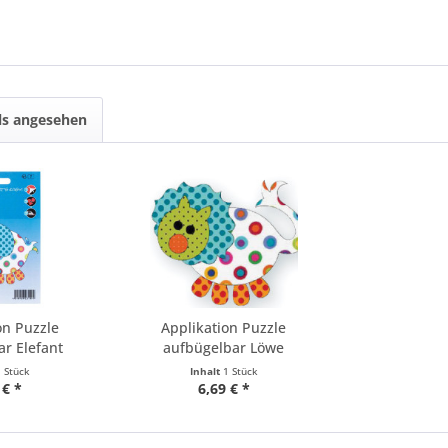
ls angesehen
on Puzzle
Applikation Puzzle
r Elefant
aufbügelbar Löwe
1 Stück
Inhalt
1 Stück
 € *
6,69 € *