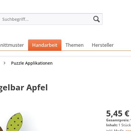
nittmuster
Handarbeit
Themen
Hersteller
Puzzle Applikationen
gelbar Apfel
5,45 €
Gesamtpreis:
Inhalt:
1 Stüc
inkl. MwSt.
zzg