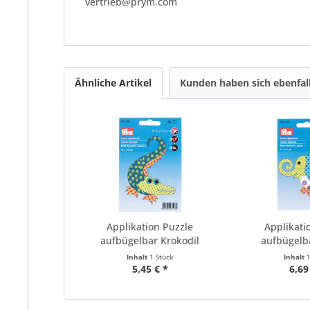
vertrieb@prym.com
Ähnliche Artikel
Kunden haben sich ebenfal
Applikation Puzzle
Applikati
aufbügelbar Krokodil
aufbügelba
Inhalt
1 Stück
Inhalt
5,45 € *
6,69