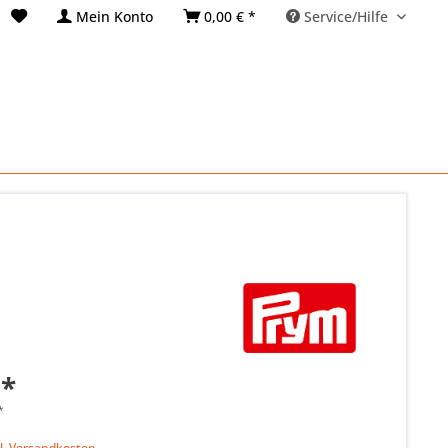
Mein Konto
0,00 € *
Service/Hilfe
 *
*
k
l. Versandkosten