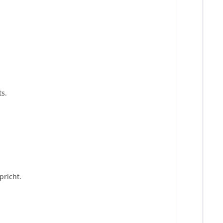
s.
pricht.