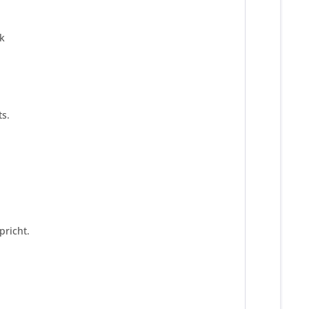
ck
s.
pricht.