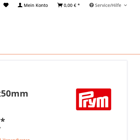
Mein Konto
0,00 € *
Service/Hilfe
65x50mm
 *
*
k
l. Versandkosten