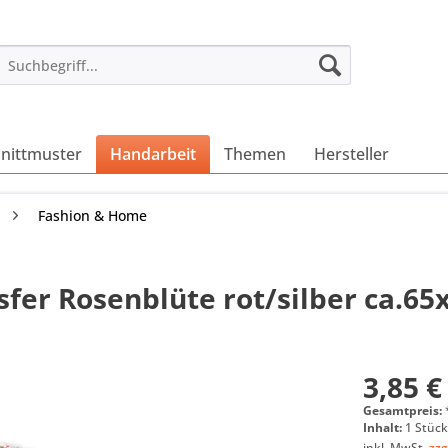
nittmuster
Handarbeit
Themen
Hersteller
Fashion & Home
sfer Rosenblüte rot/silber ca.
3,85 €
Gesamtpreis:
Inhalt:
1 Stüc
inkl. MwSt.
zzg